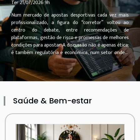
Ter 21/07/2026 9h
Num mercado de apostas desportivas cada vez mais
profissionalizado, a figura do “corretor” voltou ao
centro do debate, entre recomendações de
plataformas, gestão de risco e promessas de melhores
condições para apostar. A discussão não é apenas ética;
é também regulatória e económica, num setor onde a
margem da casa é pequena, o volume é alto e a
confiança vale dinheiro. Afinal, quando um intermediário
entra na equação, o que muda para o apostador, para
as operadoras e para a integridade do jogo? Quem
ganha quando surge um corretor? Dinheiro não gosta
de intermediários, mas o mercado adora-os quando
Saúde & Bem-estar
resolvem fricções, e nas apostas essas fricções
existem, desde limites de stake a bloqueios de conta,
passando por diferenças de odds e de regras entre
casas. O corretor aparece, em teoria,...