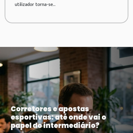
utilizador torna-se...
Corretores e apostas
esportivas: até onde vai o
papel do intermediário?