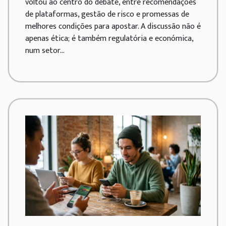
voltou ao centro do debate, entre recomendações
de plataformas, gestão de risco e promessas de
melhores condições para apostar. A discussão não é
apenas ética; é também regulatória e económica,
num setor...