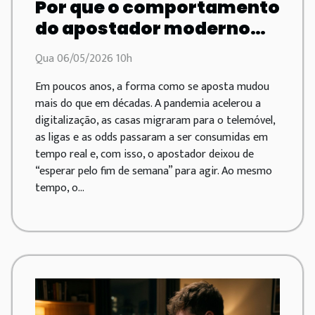
Por que o comportamento
do apostador moderno
mudou nos últimos anos?
Qua 06/05/2026 10h
Em poucos anos, a forma como se aposta mudou
mais do que em décadas. A pandemia acelerou a
digitalização, as casas migraram para o telemóvel,
as ligas e as odds passaram a ser consumidas em
tempo real e, com isso, o apostador deixou de
“esperar pelo fim de semana” para agir. Ao mesmo
tempo, o...