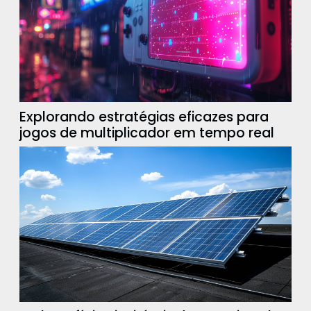
Explorando estratégias eficazes para
jogos de multiplicador em tempo real