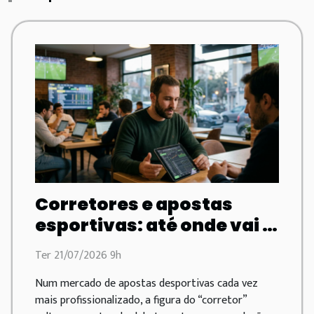
Corretores e apostas
esportivas: até onde vai o
papel do intermediário?
Ter 21/07/2026 9h
Num mercado de apostas desportivas cada vez
mais profissionalizado, a figura do “corretor”