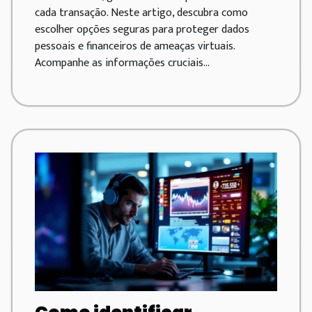
cada transação. Neste artigo, descubra como
escolher opções seguras para proteger dados
pessoais e financeiros de ameaças virtuais.
Acompanhe as informações cruciais...