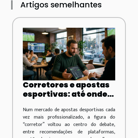
Artigos semelhantes
Corretores e apostas
esportivas: até onde
vai o papel do
Num mercado de apostas desportivas cada
intermediário?
vez mais profissionalizado, a figura do
“corretor” voltou ao centro do debate,
entre recomendações de plataformas,