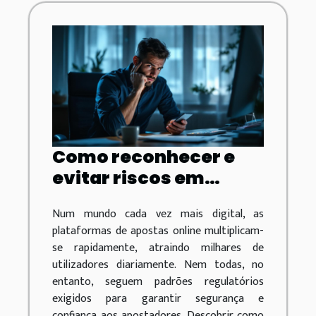
Como reconhecer e
evitar riscos em
plataformas de
Num mundo cada vez mais digital, as
apostas não
plataformas de apostas online multiplicam-
aprovadas
se rapidamente, atraindo milhares de
utilizadores diariamente. Nem todas, no
entanto, seguem padrões regulatórios
exigidos para garantir segurança e
confiança aos apostadores. Descobrir como