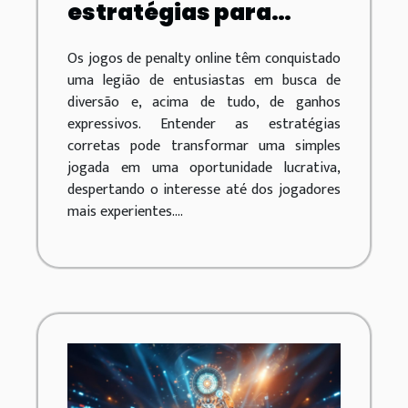
estratégias para
maximizar ganhos em
Os jogos de penalty online têm conquistado
jogos de penalty
uma legião de entusiastas em busca de
online
diversão e, acima de tudo, de ganhos
expressivos. Entender as estratégias
corretas pode transformar uma simples
jogada em uma oportunidade lucrativa,
despertando o interesse até dos jogadores
mais experientes....