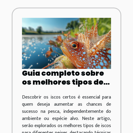
Guia completo sobre
os melhores tipos de
iscos para diferentes
Descobrir os iscos certos é essencial para
peixes
quem deseja aumentar as chances de
sucesso na pesca, independentemente do
ambiente ou espécie alvo. Neste artigo,
serão explorados os melhores tipos de iscos
para diferentes peixes, destacando técnicas