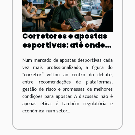
Corretores e apostas
esportivas: até onde
vai o papel do
Num mercado de apostas desportivas cada
intermediário?
vez mais profissionalizado, a figura do
“corretor” voltou ao centro do debate,
entre recomendações de plataformas,
gestão de risco e promessas de melhores
condições para apostar. A discussão não é
apenas ética; é também regulatória e
económica, num setor...