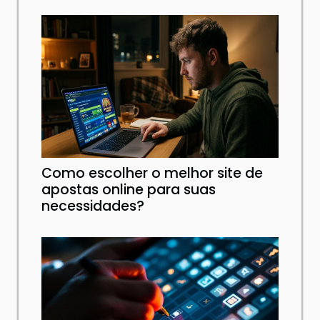
Como escolher o melhor site de
apostas online para suas
necessidades?