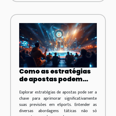
Como as estratégias
de apostas podem
melhorar suas
Explorar estratégias de apostas pode ser a
previsões em
chave para aprimorar significativamente
eSports?
suas previsões em eSports. Entender as
diversas abordagens táticas não só