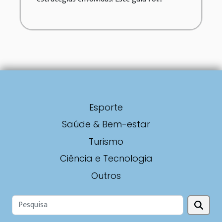
Esporte
Saúde & Bem-estar
Turismo
Ciência e Tecnologia
Outros