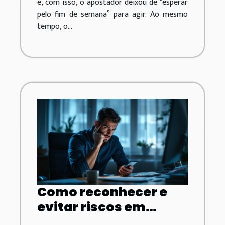
e, com isso, o apostador deixou de “esperar
pelo fim de semana” para agir. Ao mesmo
tempo, o...
Como reconhecer e
evitar riscos em
plataformas de