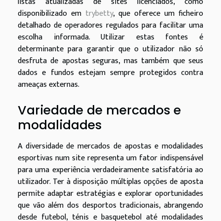
listas atualizadas de sites licenciados, como
disponibilizado em
trybetty
, que oferece um ficheiro
detalhado de operadores regulados para facilitar uma
escolha informada. Utilizar estas fontes é
determinante para garantir que o utilizador não só
desfruta de apostas seguras, mas também que seus
dados e fundos estejam sempre protegidos contra
ameaças externas.
Variedade de mercados e
modalidades
A diversidade de mercados de apostas e modalidades
esportivas num site representa um fator indispensável
para uma experiência verdadeiramente satisfatória ao
utilizador. Ter à disposição múltiplas opções de aposta
permite adaptar estratégias e explorar oportunidades
que vão além dos desportos tradicionais, abrangendo
desde futebol, ténis e basquetebol até modalidades