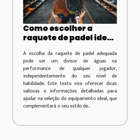
Como escolher a
raquete de padel ideal
para o seu nível de
A escolha da raquete de padel adequada
jogo
pode ser um divisor de águas na
performance de qualquer jogador,
independentemente do seu nível de
habilidade. Este texto visa oferecer dicas
valiosas e informações detalhadas para
ajudar na seleção do equipamento ideal, que
complementará o seu estilo de...