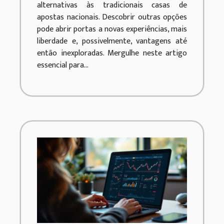
vantagens?
alternativas às tradicionais casas de
apostas nacionais. Descobrir outras opções
pode abrir portas a novas experiências, mais
liberdade e, possivelmente, vantagens até
então inexploradas. Mergulhe neste artigo
essencial para...