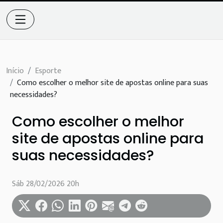
Início
Esporte
Como escolher o melhor site de apostas online para suas
necessidades?
Como escolher o melhor
site de apostas online para
suas necessidades?
Sáb 28/02/2026 20h