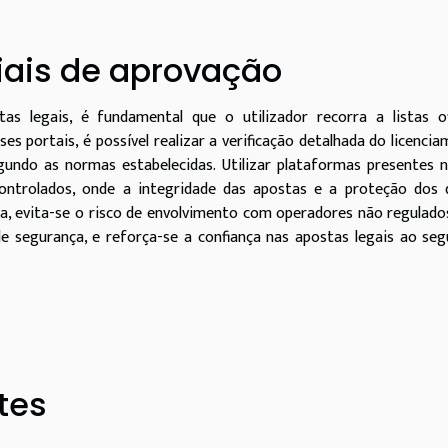
ciais de aprovação
as legais, é fundamental que o utilizador recorra a listas of
ses portais, é possível realizar a verificação detalhada do licenci
undo as normas estabelecidas. Utilizar plataformas presentes 
s controlados, onde a integridade das apostas e a proteção dos
ta, evita-se o risco de envolvimento com operadores não regulado
segurança, e reforça-se a confiança nas apostas legais ao seg
tes