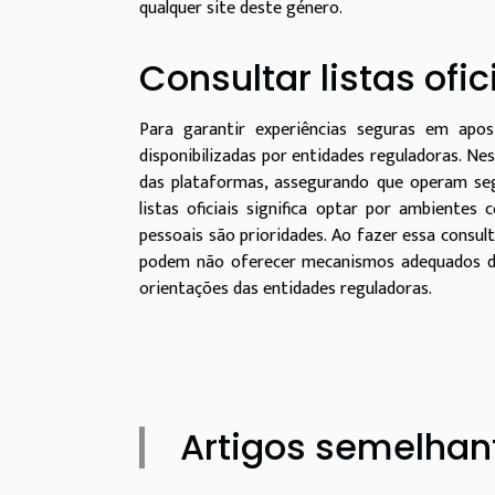
qualquer site deste género.
Consultar listas ofi
Para garantir experiências seguras em apost
disponibilizadas por entidades reguladoras. Nes
das plataformas, assegurando que operam seg
listas oficiais significa optar por ambiente
pessoais são prioridades. Ao fazer essa consul
podem não oferecer mecanismos adequados de 
orientações das entidades reguladoras.
Artigos semelhan