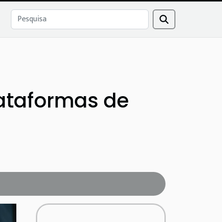
lataformas de