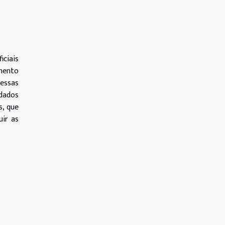
iciais
amento
nessas
 dados
s, que
uir as