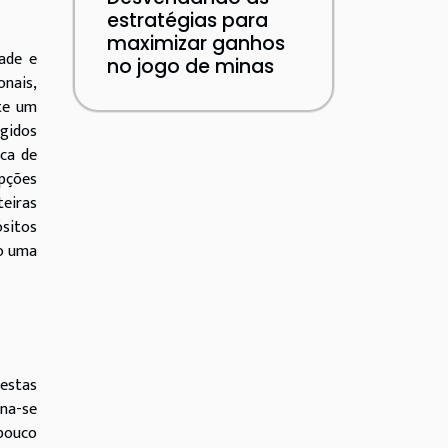
estratégias para
maximizar ganhos
ade e
no jogo de minas
onais,
nte um
egidos
ica de
pções
eiras
ósitos
mo uma
 estas
na-se
pouco