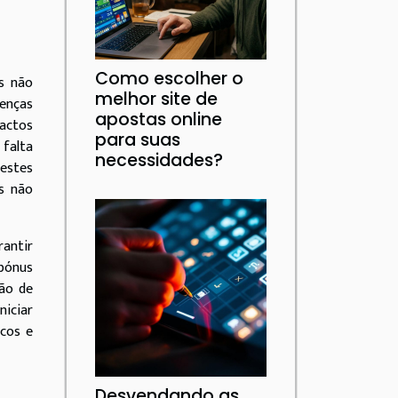
Como escolher o
s não
melhor site de
cenças
apostas online
tactos
para suas
 falta
necessidades?
nestes
s não
rantir
 bónus
ção de
niciar
scos e
Desvendando as