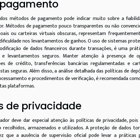
e pagamento
 dos métodos de pagamento pode indicar muito sobre a fiabilid
ador. Métodos de pagamento pouco transparentes ou não convenci
soais ou carteiras virtuais obscuras, representam frequenteme
e dificuldade nos levantamentos de ganhos. O uso de sistemas prot
codificação de dados financeiros durante transações, é uma prát
os e levantamentos seguros. Manter atenção à presença de o
es de crédito, transferências bancárias regulamentadas e cart
tas seguras. Além disso, a análise detalhada das políticas de dep
processamento e procedimentos de verificação, é recomendada co
stas plataformas.
as de privacidade
zador deve dar especial atenção às políticas de privacidade, pois
recolhidos, armazenados e utilizados. A proteção de dados tor
z que a ausência de supervisão oficial pode levar a práticas 