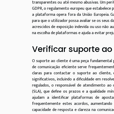
transparentes ou até mesmo abusivas. Um perit
GDPR, o regulamento europeu que estabelece 
a plataforma opera fora da União Europeia. Ga
para que o utilizador possa avaliar se os seus 
acrescidos de exposição indevida ou uso não auto
na escolha de plataformas e ajuda a evitar prej
Verificar suporte ao
O suporte ao cliente é uma peça fundamental p
de comunicação eficiente serve frequentemen
claras para contactar o suporte ao cliente,
significativos, incluindo a dificuldade em res
regulados, o responsável de atendimento ao 
(SLA), que define os prazos e a qualidade mí
ajudam a identificar plataformas de aposta
frequentemente estes acordos, aumentando a 
capacidade de resposta e clareza na comunicaç