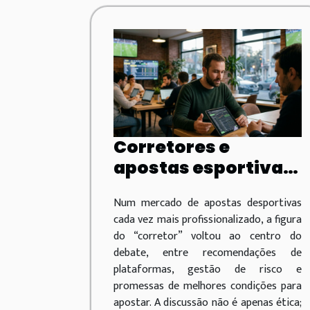
Corretores e
apostas esportivas:
até onde vai o papel
Num mercado de apostas desportivas
do intermediário?
cada vez mais profissionalizado, a figura
do “corretor” voltou ao centro do
debate, entre recomendações de
plataformas, gestão de risco e
promessas de melhores condições para
apostar. A discussão não é apenas ética;