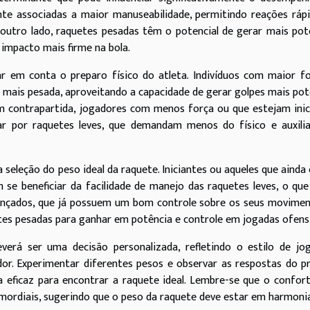
nte associadas a maior manuseabilidade, permitindo reações ráp
r outro lado, raquetes pesadas têm o potencial de gerar mais pot
impacto mais firme na bola.
ar em conta o preparo físico do atleta. Indivíduos com maior f
e mais pesada, aproveitando a capacidade de gerar golpes mais po
m contrapartida, jogadores com menos força ou que estejam ini
r por raquetes leves, que demandam menos do físico e auxili
seleção do peso ideal da raquete. Iniciantes ou aqueles que ainda
 se beneficiar da facilidade de manejo das raquetes leves, o qu
avançados, que já possuem um bom controle sobre os seus movime
tes pesadas para ganhar em potência e controle em jogadas ofensi
verá ser uma decisão personalizada, refletindo o estilo de jo
ador. Experimentar diferentes pesos e observar as respostas do p
 eficaz para encontrar a raquete ideal. Lembre-se que o confor
rimordiais, sugerindo que o peso da raquete deve estar em harmon