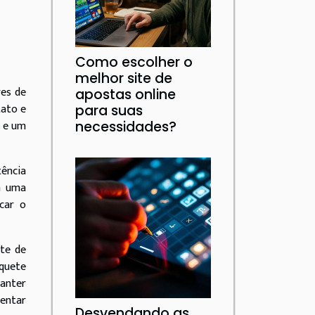
Como escolher o
melhor site de
res de
apostas online
tato e
para suas
o e um
necessidades?
tência
om uma
icar o
ete de
quete
manter
mentar
Desvendando as