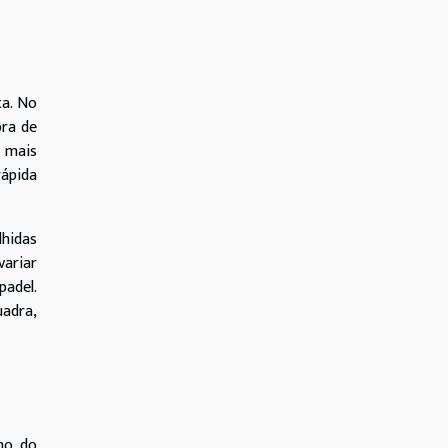
ta. No
bra de
o mais
rápida
lhidas
ariar
padel.
uadra,
ho do