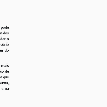
 pode
Um dos
star a
sório
ais do
a mais
eio de
ra que
 suma,
 e na