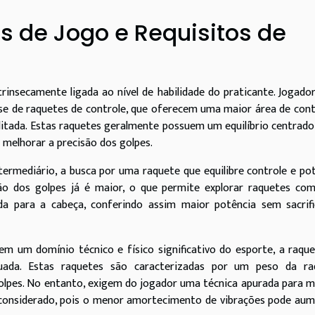
s de Jogo e Requisitos de
trinsecamente ligada ao nível de habilidade do praticante. Jogado
r-se de raquetes de controle, que oferecem uma maior área de con
itada. Estas raquetes geralmente possuem um equilíbrio centrad
a melhorar a precisão dos golpes.
termediário, a busca por uma raquete que equilibre controle e po
isão dos golpes já é maior, o que permite explorar raquetes c
ada para a cabeça, conferindo assim maior potência sem sacrif
m um domínio técnico e físico significativo do esporte, a raqu
uada. Estas raquetes são caracterizadas por um peso da ra
golpes. No entanto, exigem do jogador uma técnica apurada para 
r considerado, pois o menor amortecimento de vibrações pode au