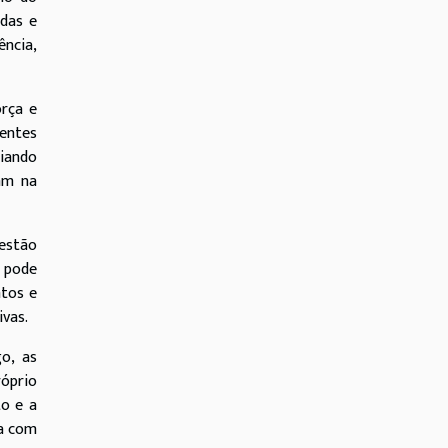
idas e
ência,
orça e
tentes
ciando
am na
 estão
e pode
ntos e
vas.
go, as
róprio
to e a
ia com