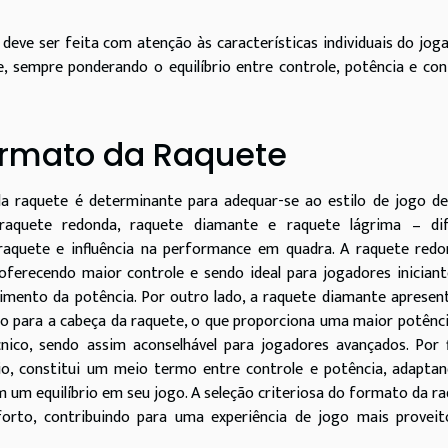
 deve ser feita com atenção às características individuais do jog
, sempre ponderando o equilíbrio entre controle, potência e co
ormato da Raquete
da raquete é determinante para adequar-se ao estilo de jogo d
 raquete redonda, raquete diamante e raquete lágrima – di
raquete e influência na performance em quadra. A raquete redo
oferecendo maior controle e sendo ideal para jogadores inician
rimento da potência. Por outro lado, a raquete diamante aprese
uído para a cabeça da raquete, o que proporciona uma maior potênc
co, sendo assim aconselhável para jogadores avançados. Por f
io, constitui um meio termo entre controle e potência, adapta
 um equilíbrio em seu jogo. A seleção criteriosa do formato da r
orto, contribuindo para uma experiência de jogo mais proveit