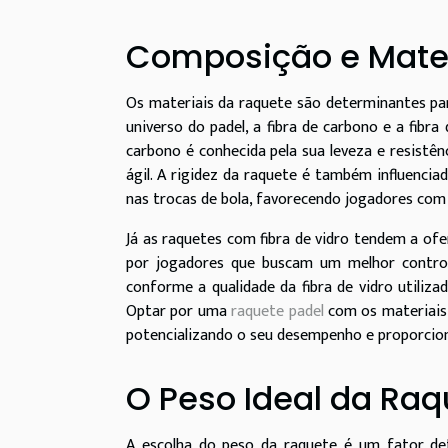
Composição e Mater
Os materiais da raquete são determinantes par
universo do padel, a fibra de carbono e a fib
carbono é conhecida pela sua leveza e resistê
ágil. A rigidez da raquete é também influenci
nas trocas de bola, favorecendo jogadores com
Já as raquetes com fibra de vidro tendem a of
por jogadores que buscam um melhor control
conforme a qualidade da fibra de vidro utiliz
Optar por uma
raquete padel
com os materiais 
potencializando o seu desempenho e proporcion
O Peso Ideal da Raq
A escolha do peso da raquete é um fator det