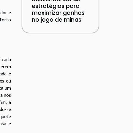
estratégias para
maximizar ganhos
ador e
no jogo de minas
nforto
e cada
ferem
nda é
tes ou
nta um
ia nos
im, a
ndo-se
aquete
osa e