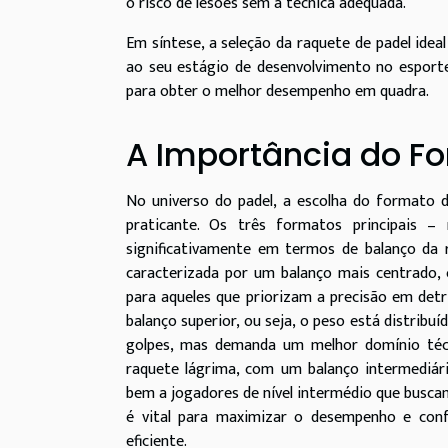
o risco de lesões sem a técnica adequada.
Em síntese, a seleção da raquete de padel ideal
ao seu estágio de desenvolvimento no esporte
para obter o melhor desempenho em quadra.
A Importância do F
No universo do padel, a escolha do formato 
praticante. Os três formatos principais –
significativamente em termos de balanço da 
caracterizada por um balanço mais centrado, 
para aqueles que priorizam a precisão em det
balanço superior, ou seja, o peso está distrib
golpes, mas demanda um melhor domínio técni
raquete lágrima, com um balanço intermediár
bem a jogadores de nível intermédio que buscam
é vital para maximizar o desempenho e conf
eficiente.