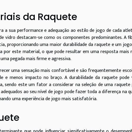
iais da Raquete
a a sua performance e adequação ao estilo de jogo de cada atle
ra de vidro destacam-se como os componentes predominantes. A fi
ncia, proporcionando uma maior durabilidade da raquete e um jog
ada por este material, o que pode resultar em uma resposta mais 
 uma pegada mais firme e agressiva.
erecer uma sensação mais confortável e são frequentemente esco
e e menos impacto no braço. A durabilidade da raquete pode v
ada, sendo este um fator a considerar na seleção de uma raquete 
adequados ao seu nível de jogo pode fazer toda a diferença na q
ando uma experiência de jogo mais satisfatória.
uete
erminante que pode influenciar significativamente o desempen