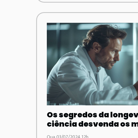
Os segredos da longe
ciência desvenda os m
vida longa
Qua 03/07/2024 12h