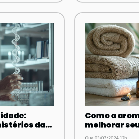
vidade:
Como a arom
istérios da
melhorar se
Qua 03/07/2024 12h