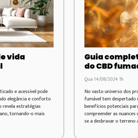
de vida
Guia complet
l
do CBD fumad
Qua 14/08/2024 1h
sticado e acessível pode
No vasto universo dos pro
ndo elegância e conforto
fumável tem despertado 
 revela estratégias
benefícios potenciais par
diano, tornando-o mais
compreender as nuances d
se a desbravar o terreno a