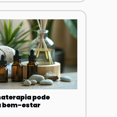
aterapia pode
u bem-estar