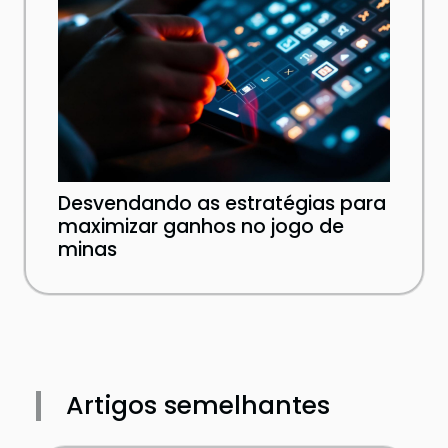
Desvendando as estratégias para
maximizar ganhos no jogo de
minas
Artigos semelhantes