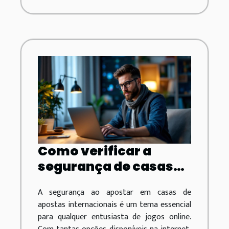
Como verificar a
segurança de casas
de apostas
A segurança ao apostar em casas de
internacionais?
apostas internacionais é um tema essencial
para qualquer entusiasta de jogos online.