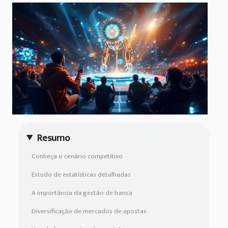
Resumo
Conheça o cenário competitivo
Estudo de estatísticas detalhadas
A importância da gestão de banca
Diversificação de mercados de apostas