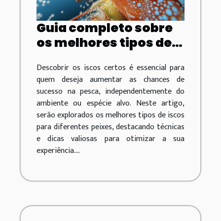
Guia completo sobre
os melhores tipos de
iscos para diferentes
Descobrir os iscos certos é essencial para
peixes
quem deseja aumentar as chances de
sucesso na pesca, independentemente do
ambiente ou espécie alvo. Neste artigo,
serão explorados os melhores tipos de iscos
para diferentes peixes, destacando técnicas
e dicas valiosas para otimizar a sua
experiência....