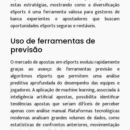
estas estratégias, mostrando como a diversificação
eSports é uma ferramenta valiosa para gestores de
banca experientes e apostadores que buscam
oportunidades eSports seguras e rentáveis.
Uso de ferramentas de
previsão
O mercado de apostas em eSports evoluiu rapidamente
graças ao avanço de ferramentas previsão e
algoritmos eSports que permitem uma análise
preditiva aprofundada do desempenho das equipes e
jogadores. A aplicação de machine learning, associada à
inteligência artificial apostas, possibilita identificar
tendências apostas que seriam difíceis de perceber
apenas com análise manual. Plataformas tecnológicas
modernas analisam grandes volumes de dados, como
estatísticas de confrontos anteriores, movimentação