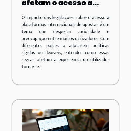
afetam o acesso a
plataformas
O impacto das legislações sobre o acesso a
internacionais de
plataformas internacionais de apostas é um
apostas?
tema que desperta curiosidade e
preocupação entre muitos utilizadores. Com
diferentes países a adotarem políticas
rígidas ou flexíveis, entender como essas
regras afetam a experiência do utilizador
torna-se...