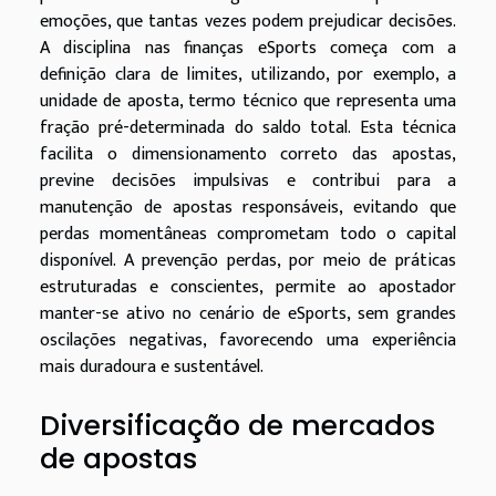
emoções, que tantas vezes podem prejudicar decisões.
A disciplina nas finanças eSports começa com a
definição clara de limites, utilizando, por exemplo, a
unidade de aposta, termo técnico que representa uma
fração pré-determinada do saldo total. Esta técnica
facilita o dimensionamento correto das apostas,
previne decisões impulsivas e contribui para a
manutenção de apostas responsáveis, evitando que
perdas momentâneas comprometam todo o capital
disponível. A prevenção perdas, por meio de práticas
estruturadas e conscientes, permite ao apostador
manter-se ativo no cenário de eSports, sem grandes
oscilações negativas, favorecendo uma experiência
mais duradoura e sustentável.
Diversificação de mercados
de apostas