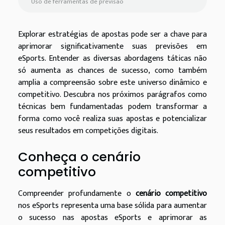
Uso de ferramentas de previsão
Explorar estratégias de apostas pode ser a chave para
aprimorar significativamente suas previsões em
eSports. Entender as diversas abordagens táticas não
só aumenta as chances de sucesso, como também
amplia a compreensão sobre este universo dinâmico e
competitivo. Descubra nos próximos parágrafos como
técnicas bem fundamentadas podem transformar a
forma como você realiza suas apostas e potencializar
seus resultados em competições digitais.
Conheça o cenário
competitivo
Compreender profundamente o
cenário competitivo
nos eSports representa uma base sólida para aumentar
o sucesso nas apostas eSports e aprimorar as