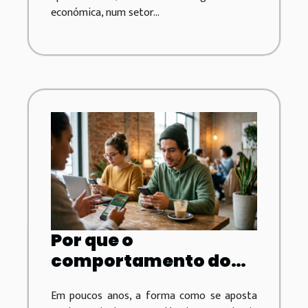
económica, num setor...
Por que o
comportamento do
apostador moderno
Em poucos anos, a forma como se aposta
mudou nos últimos