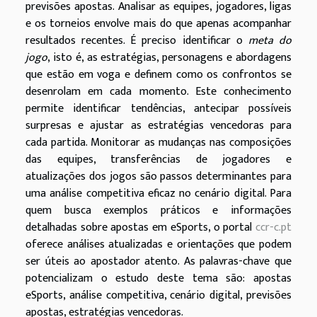
previsões apostas. Analisar as equipes, jogadores, ligas
e os torneios envolve mais do que apenas acompanhar
resultados recentes. É preciso identificar o
meta do
jogo
, isto é, as estratégias, personagens e abordagens
que estão em voga e definem como os confrontos se
desenrolam em cada momento. Este conhecimento
permite identificar tendências, antecipar possíveis
surpresas e ajustar as estratégias vencedoras para
cada partida. Monitorar as mudanças nas composições
das equipes, transferências de jogadores e
atualizações dos jogos são passos determinantes para
uma análise competitiva eficaz no cenário digital. Para
quem busca exemplos práticos e informações
detalhadas sobre apostas em eSports, o portal
ccr-c.pt
oferece análises atualizadas e orientações que podem
ser úteis ao apostador atento. As palavras-chave que
potencializam o estudo deste tema são: apostas
eSports, análise competitiva, cenário digital, previsões
apostas, estratégias vencedoras.