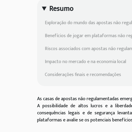
Resumo
Exploração do mundo das apostas não reg
Benefícios de jogar em plataformas não r
Riscos associados com apostas não regula
Impacto no mercado e na economia local
Considerações finais e recomendações
As casas de apostas não regulamentadas emerg
A possibilidade de altos lucros e a liberda
consequências legais e de segurança levant
plataformas e avalie se os potenciais benefício