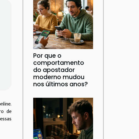
Por que o
comportamento
do apostador
moderno mudou
nos últimos anos?
nline.
ro de
essas