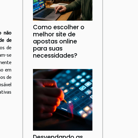
Como escolher o
o não
melhor site de
ade de
apostas online
tos de
para suas
am-se
necessidades?
lmente
ção em
mos de
nsável
ativas
Desvendando as