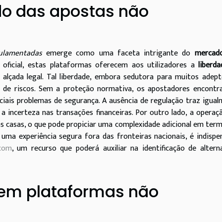
o das apostas não
ulamentadas
emerge como uma faceta intrigante do
mercad
oficial, estas plataformas oferecem aos utilizadores a
liberd
alçada legal. Tal liberdade, embora sedutora para muitos adep
a de riscos. Sem a proteção normativa, os apostadores encontr
nciais problemas de segurança. A ausência de regulação traz igua
o a incerteza nas transações financeiras. Por outro lado, a opera
 casas, o que pode propiciar uma complexidade adicional em ter
 uma experiência segura fora das fronteiras nacionais, é indispe
.com
, um recurso que poderá auxiliar na identificação de altern
 em plataformas não