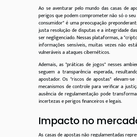
Ao se aventurar pelo mundo das casas de apo
perigos que podem comprometer não só o seu ca
consumidor" é uma preocupação preponderante
justa resolução de disputas e a integridade d
ser negligenciado. Nessas plataformas, a "crip
informações sensíveis, muitas vezes não está
vulneráveis a ataques cibernéticos.
Ademais, as "práticas de jogos" nesses ambi
seguem a transparência esperada, resultand
apostador. Os "riscos de apostas" elevam-se
mecanismos de controle para verificar a just
ausência de regulamentação pode transformar
incertezas e perigos financeiros e legais.
Impacto no mercado
As casas de apostas não regulamentadas repre