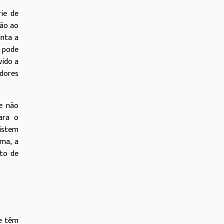
ie de
ção ao
anta a
o pode
vido a
adores
ue não
ara o
istem
uma, a
to de
e têm