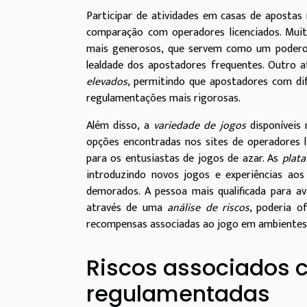
Participar de atividades em casas de aposta
comparação com operadores licenciados. Mui
mais generosos, que servem como um podero
lealdade dos apostadores frequentes. Outro at
elevados
, permitindo que apostadores com dif
regulamentações mais rigorosas.
Além disso, a
variedade de jogos
disponíveis
opções encontradas nos sites de operadores 
para os entusiastas de jogos de azar. As
plat
introduzindo novos jogos e experiências aos
demorados. A pessoa mais qualificada para ava
através de uma
análise de riscos
, poderia o
recompensas associadas ao jogo em ambientes 
Riscos associados 
regulamentadas