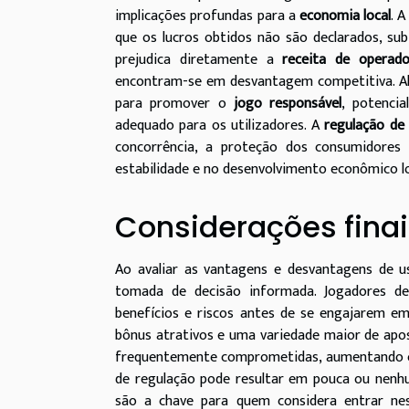
implicações profundas para a
economia local
. 
que os lucros obtidos não são declarados, subt
prejudica diretamente a
receita de operado
encontram-se em desvantagem competitiva. Al
para promover o
jogo responsável
, potenci
adequado para os utilizadores. A
regulação de
concorrência, a proteção dos consumidores 
estabilidade e no desenvolvimento econômico lo
Considerações fina
Ao avaliar as vantagens e desvantagens de u
tomada de decisão informada. Jogadores dev
benefícios e riscos antes de se engajarem em 
bônus atrativos e uma variedade maior de apos
frequentemente comprometidas, aumentando os r
de regulação pode resultar em pouca ou nenhu
são a chave para quem considera entrar n