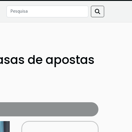
casas de apostas