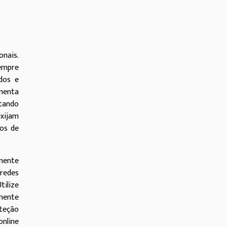
nais.
sempre
idos e
menta
tando
exijam
vos de
mente
 redes
tilize
mente
oteção
nline