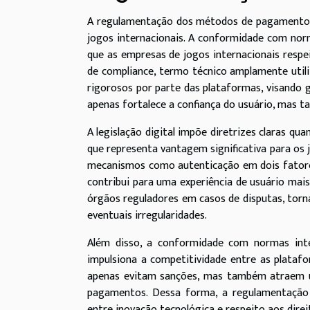
A regulamentação dos métodos de pagamento d
jogos internacionais. A conformidade com nor
que as empresas de jogos internacionais respe
de compliance, termo técnico amplamente utili
rigorosos por parte das plataformas, visando 
apenas fortalece a confiança do usuário, mas t
A legislação digital impõe diretrizes claras qu
que representa vantagem significativa para os 
mecanismos como autenticação em dois fatores
contribui para uma experiência de usuário mais
órgãos reguladores em casos de disputas, torna
eventuais irregularidades.
Além disso, a conformidade com normas inter
impulsiona a competitividade entre as plataf
apenas evitam sanções, mas também atraem um
pagamentos. Dessa forma, a regulamentação c
entre inovação tecnológica e respeito aos direi