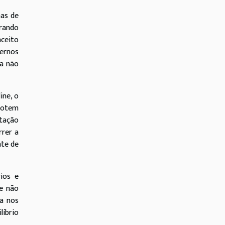
as de
urando
nceito
ternos
ra não
ine, o
adotem
ntação
rrer a
nte de
rios e
ce não
a nos
íbrio