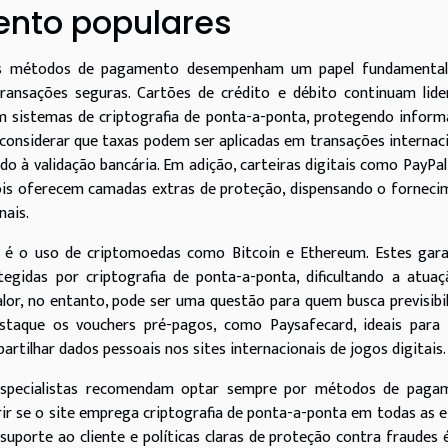
nto populares
s, os métodos de pagamento desempenham um papel fundamental
transações seguras. Cartões de crédito e débito continuam lid
m sistemas de criptografia de ponta-a-ponta, protegendo infor
o considerar que taxas podem ser aplicadas em transações internac
o à validação bancária. Em adição, carteiras digitais como PayPal, 
pois oferecem camadas extras de proteção, dispensando o fornec
nais.
 é o uso de criptomoedas como Bitcoin e Ethereum. Estes gar
egidas por criptografia de ponta-a-ponta, dificultando a atua
alor, no entanto, pode ser uma questão para quem busca previsibi
taque os vouchers pré-pagos, como Paysafecard, ideais para
artilhar dados pessoais nos sites internacionais de jogos digitais.
a, especialistas recomendam optar sempre por métodos de paga
ir se o site emprega criptografia de ponta-a-ponta em todas as 
suporte ao cliente e políticas claras de proteção contra fraudes