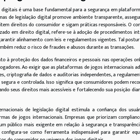
igitais é uma base fundamental para a segurança em plataform
mas de legislação digital promove ambiente transparente, asseg
item direitos do consumidor e sigam práticas responsáveis. O co
zado em direito digital, refere-se à adoção de procedimentos in
garantir alinhamento com leis e regulamentos vigentes. Tal postu
ambém reduz o risco de fraudes e abusos durante as transações.
anto à proteção dos dados financeiros e pessoais nas operações onl
jogadores. Ao exigir que as plataformas de jogos internacionais 
, criptografia de dados e auditorias independentes, a regulame
 segura e controlada. Isso significa que consumidores podem reco
ndo seus direitos mais acessíveis e fortalecendo sua posição dia
nacionais de legislação digital estimula a confiança dos usuá
ormas de jogos internacionais. Empresas que priorizam complian
 público mais exigente em relação à segurança e transparênci
onfigura-se como ferramenta indispensável para garantir equil
tos do consumidor no universo dos jogos digitais.