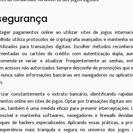
 segurança
eger pagamentos online ao utilizar sites de jogos internacio
colhido utiliza protocolos de criptografia avançados e mantenha 
tilizados para transações digitais. Escolher métodos reconhec
ulamentadas ou cartões de crédito com autenticação dupla, au
ecomenda-se variar e atualizar frequentemente as senhas, evi
itam acessos não autorizados. Sempre desconfie de promoções que 
 nunca salve informações bancárias em navegadores ou aplicati
s.
izar constantemente o extrato bancário, identificando rapida
mentos online em sites de jogos. Optar por transações digitais em
icas, também é uma medida eficaz para prevenir interceptações. U
ssível e mantenha softwares, navegadores e firewalls devida
aques de hackers especializados. Aplicando essas práticas, a pr
experiência mais tranquila e segura no universo dos jogos o