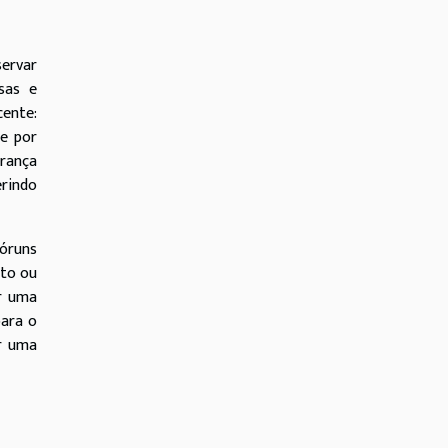
servar
sas e
cente:
te por
rança
erindo
óruns
ito ou
r uma
para o
ar uma