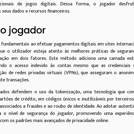
acionais de jogos digitais. Dessa forma, o jogador desfru
seus dados e recursos financeiros.
o jogador
 fundamentais ao efetuar pagamentos digitais em sites internac
que o utilizador esteja atento às melhores práticas de segura
icação em dois fatores. Este método adiciona uma camada ext
tando o acesso indevido às contas mesmo que as credenciais 
ção de redes privadas virtuais (VPNs), que asseguram o anonim
nte transações.
 dados defendem o uso da tokenização, uma tecnologia que con
tões de crédito, em códigos únicos e inutilizáveis por terceiros
ssociados a fraudes e ao roubo de identidade. Ao adotar autent
va o nível de segurança do jogador, promovendo uma experiênc
com os padrões mais avançados de privacidade online.