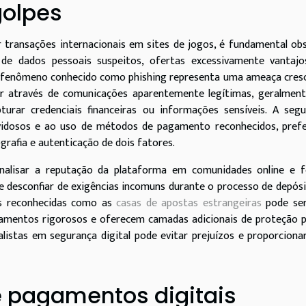
golpes
r transações internacionais em sites de jogos, é fundamental ob
s de dados pessoais suspeitos, ofertas excessivamente vantajo
 O fenômeno conhecido como phishing representa uma ameaça cres
dor através de comunicações aparentemente legítimas, geralmen
rar credenciais financeiras ou informações sensíveis. A segu
duvidosos e ao uso de métodos de pagamento reconhecidos, pref
rafia e autenticação de dois fatores.
analisar a reputação da plataforma em comunidades online e f
is e desconfiar de exigências incomuns durante o processo de depós
as reconhecidas como as
casas de apostas estrangeiras
pode se
lamentos rigorosos e oferecem camadas adicionais de proteção 
ialistas em segurança digital pode evitar prejuízos e proporcion
 pagamentos digitais