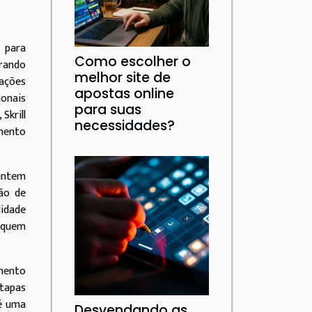
 para
Como escolher o
erando
melhor site de
mações
apostas online
ionais
para suas
Skrill
necessidades?
imento
antem
ção de
lidade
 quem
mento
etapas
 é uma
Desvendando as