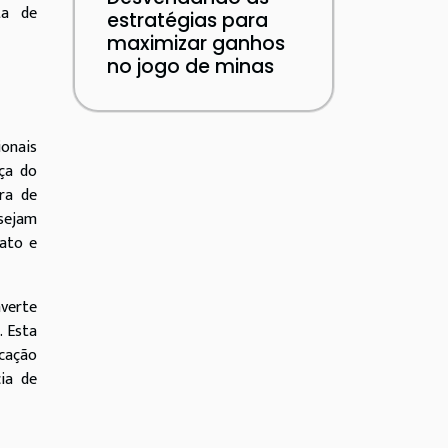
ta de
estratégias para
maximizar ganhos
no jogo de minas
ionais
nça do
ra de
sejam
ato e
verte
. Esta
icação
ia de