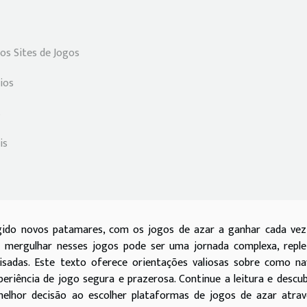
os Sites de Jogos
ios
s
is
gido novos patamares, com os jogos de azar a ganhar cada vez
 mergulhar nesses jogos pode ser uma jornada complexa, reple
isadas. Este texto oferece orientações valiosas sobre como na
eriência de jogo segura e prazerosa. Continue a leitura e descu
melhor decisão ao escolher plataformas de jogos de azar atrav