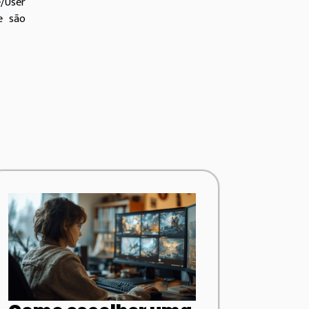
e/User
e são