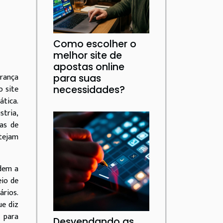
Como escolher o
melhor site de
apostas online
urança
para suas
o site
necessidades?
ática.
stria,
as de
stejam
udem a
eio de
ários.
ue diz
 para
Desvendando as