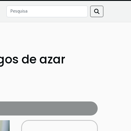
gos de azar