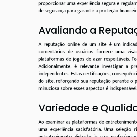
proporcionar uma experiência segura e regulam
de segurança para garantir a proteção financeir
Avaliando a Reputa
A reputação online de um site é um indicador
comentários de usuários fornece uma visão a
plataformas de jogos de azar respeitáveis. F
Adicionalmente, é relevante investigar a p
independentes. Estas certificações, consequên
do site, reforçando sua reputação perante o p
minuciosa sobre esses aspectos é indispensável
Variedade e Qualid
Ao examinar as plataformas de entretenimento
uma experiência satisfatória. Uma seleção 
entretenimento alinhadas às suas preferência