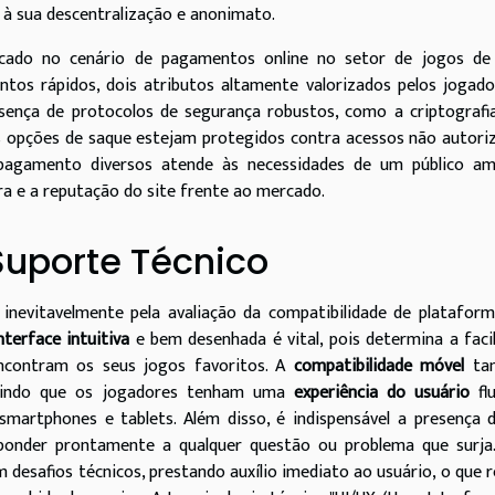
à sua descentralização e anonimato.
acado no cenário de pagamentos online no setor de jogos de 
os rápidos, dois atributos altamente valorizados pelos jogado
sença de protocolos de segurança robustos, como a criptografi
 opções de saque estejam protegidos contra acessos não autori
pagamento diversos atende às necessidades de um público am
ira e a reputação do site frente ao mercado.
Suporte Técnico
inevitavelmente pela avaliação da compatibilidade de platafor
nterface intuitiva
e bem desenhada é vital, pois determina a faci
ncontram os seus jogos favoritos. A
compatibilidade móvel
ta
itindo que os jogadores tenham uma
experiência do usuário
flu
 smartphones e tablets. Além disso, é indispensável a presença
ponder prontamente a qualquer questão ou problema que surja.
desafios técnicos, prestando auxílio imediato ao usuário, o que r