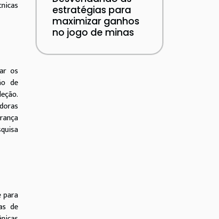
cnicas
estratégias para
maximizar ganhos
no jogo de minas
sar os
ão de
leção.
doras
urança
squisa
 para
as de
ânicas