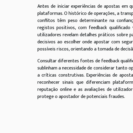
Antes de iniciar experiências de apostas em q
plataformas. O histórico de operações, a tran
conflitos têm peso determinante na confianç
registos positivos, com feedback qualificado 
utilizadores revelam detalhes práticos sobre 
decisivos ao escolher onde apostar com segura
possíveis riscos, orientando a tomada de decisã
Consultar diferentes fontes de feedback qualif
sublinham a necessidade de considerar tanto o
a críticas construtivas. Experiências de apos
reconhecer sinais que diferenciam plataform
reputação online e as avaliações de utilizado
protege o apostador de potenciais fraudes.