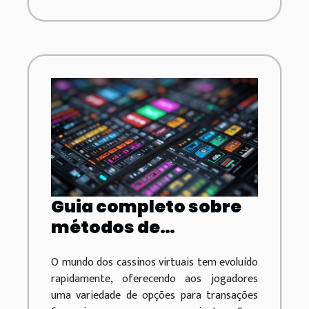
Guia completo sobre
métodos de
pagamento em
O mundo dos cassinos virtuais tem evoluído
cassinos virtuais
rapidamente, oferecendo aos jogadores
uma variedade de opções para transações