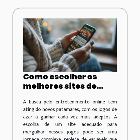
Como escolher os
melhores sites de
jogos de azar através
A busca pelo entretenimento online tem
de mensageiros
atingido novos patamares, com os jogos de
azar a ganhar cada vez mais adeptos. A
escolha de um site adequado para
mergulhar nesses jogos pode ser uma
jornada complexa, repleta de variáveis que