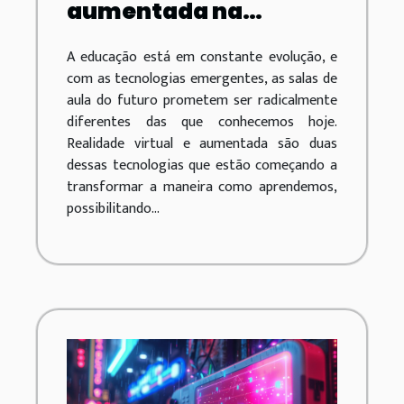
aumentada na
educação como essas
A educação está em constante evolução, e
ferramentas estão
com as tecnologias emergentes, as salas de
mudando o
aula do futuro prometem ser radicalmente
aprendizado
diferentes das que conhecemos hoje.
Realidade virtual e aumentada são duas
dessas tecnologias que estão começando a
transformar a maneira como aprendemos,
possibilitando...