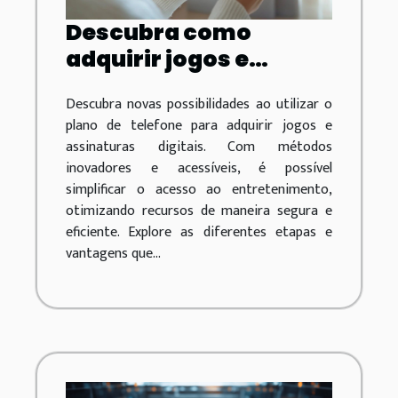
Descubra como
adquirir jogos e
assinaturas com o
Descubra novas possibilidades ao utilizar o
plano de telefone
plano de telefone para adquirir jogos e
assinaturas digitais. Com métodos
inovadores e acessíveis, é possível
simplificar o acesso ao entretenimento,
otimizando recursos de maneira segura e
eficiente. Explore as diferentes etapas e
vantagens que...