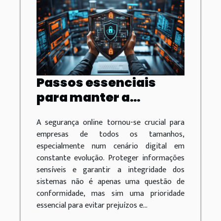
Passos essenciais
para manter a
segurança online da
A segurança online tornou-se crucial para
sua empresa
empresas de todos os tamanhos,
especialmente num cenário digital em
constante evolução. Proteger informações
sensíveis e garantir a integridade dos
sistemas não é apenas uma questão de
conformidade, mas sim uma prioridade
essencial para evitar prejuízos e...