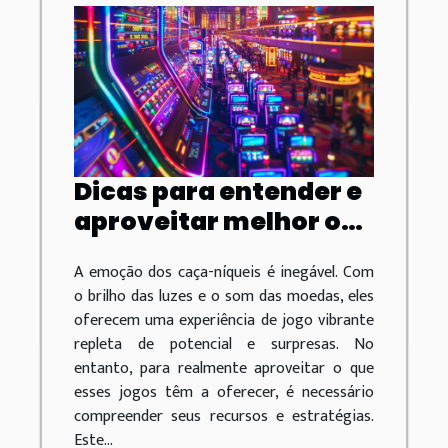
Dicas para entender e
aproveitar melhor os
recursos de caça-
A emoção dos caça-níqueis é inegável. Com
níqueis
o brilho das luzes e o som das moedas, eles
oferecem uma experiência de jogo vibrante
repleta de potencial e surpresas. No
entanto, para realmente aproveitar o que
esses jogos têm a oferecer, é necessário
compreender seus recursos e estratégias.
Este...