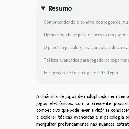
Resumo
Compreendendo o cenário dos jogos de mult
Elementos-chave para o sucesso em jogos d
O papel da psicologia na conquista de vant
Táticas avançadas para jogadores experien
Integração de tecnologia e estratégia
A dinâmica de jogos de multiplicador em tempo
jogos eletrônicos. Com a crescente popular
competitivo que pode levar a vitórias consist
a explorar táticas avançadas e a psicologia p
mergulhar profundamente nas nuances estra