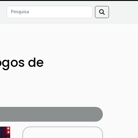
ogos de