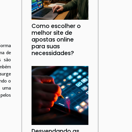
Como escolher o
melhor site de
apostas online
aforma
para suas
ama de
necessidades?
s são
ambém
 surge
ando o
s uma
pelos
Desvendando as