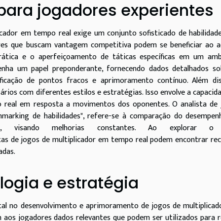
para jogadores experientes
ador em tempo real exige um conjunto sofisticado de habilidad
res que buscam vantagem competitiva podem se beneficiar ao a
rática e o aperfeiçoamento de táticas específicas em um amb
penha um papel preponderante, fornecendo dados detalhados so
ficação de pontos fracos e aprimoramento contínuo. Além dis
ários com diferentes estilos e estratégias. Isso envolve a capacid
 real em resposta a movimentos dos oponentes. O analista de 
nchmarking de habilidades", refere-se à comparação do desempe
, visando melhorias constantes. Ao explorar o 
stas de jogos de multiplicador em tempo real podem encontrar re
adas.
logia e estratégia
tal no desenvolvimento e aprimoramento de jogos de multiplica
 aos jogadores dados relevantes que podem ser utilizados para r