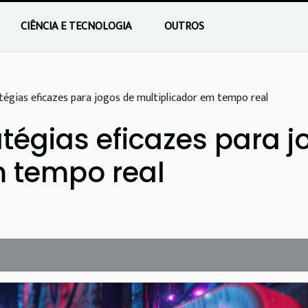
CIÊNCIA E TECNOLOGIA
OUTROS
tégias eficazes para jogos de multiplicador em tempo real
tégias eficazes para j
m tempo real