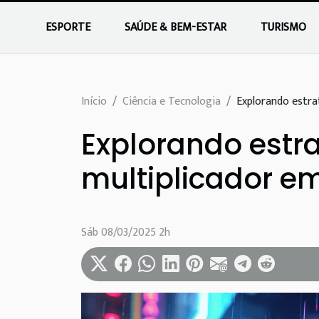
ESPORTE
SAÚDE & BEM-ESTAR
TURISMO
Início
Ciência e Tecnologia
Explorando estra
Explorando estra
multiplicador e
Sáb 08/03/2025 2h