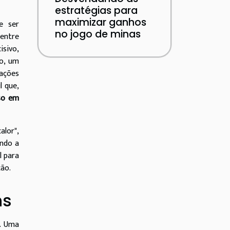
estratégias para
maximizar ganhos
e ser
no jogo de minas
entre
isivo,
so, um
ações
l que,
so em
alor",
ando a
l para
ção.
ns
. Uma