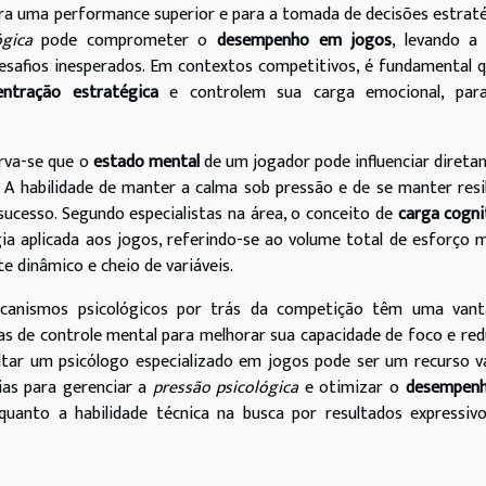
ara uma performance superior e para a tomada de decisões estrat
ógica
pode comprometer o
desempenho em jogos
, levando a
esafios inesperados. Em contextos competitivos, é fundamental 
entração estratégica
e controlem sua carga emocional, par
erva-se que o
estado mental
de um jogador pode influenciar diret
A habilidade de manter a calma sob pressão e de se manter resi
sucesso. Segundo especialistas na área, o conceito de
carga cogni
a aplicada aos jogos, referindo-se ao volume total de esforço 
e dinâmico e cheio de variáveis.
anismos psicológicos por trás da competição têm uma van
nicas de controle mental para melhorar sua capacidade de foco e red
ultar um psicólogo especializado em jogos pode ser um recurso v
gias para gerenciar a
pressão psicológica
e otimizar o
desempen
quanto a habilidade técnica na busca por resultados expressi