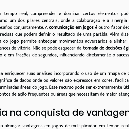
em tempo real, compreender e dominar certos elementos pod
mo um dos pilares centrais, onde a colaboração e a sinergia 
esafios conjuntamente. A
comunicação em jogos
é outro fator dec
recisas que podem definir o resultado de uma partida. Além dis
 do jogo permite antecipar movimentos adversários e alinhar 
hances de vitória. Não se pode esquecer da
tomada de decisões
ági
ão e em frações de segundos, influenciando diretamente o
suces
a enriquecer suas análises incorporando o uso de um "mapa de c
ráfica de dados onde os valores são expressos em cores, facilit
erminadas áreas do jogo. Esse recurso pode ser extremamente úti
 pontos de ação frequentes ou áreas que necessitam de maior aten
ia na conquista de vantage
a alcançar vantagens em jogos de multiplicador em tempo real