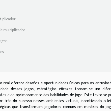
iplicador
e multiplicador
agens
tes
 real oferece desafios e oportunidades únicas para os entusias
idade desses jogos, estratégias eficazes tornam-se um difere
entes e ao aprimoramento das habilidades de jogo. Este texto se 
or trás do sucesso nesses ambientes virtuais, incentivando o le
tégicas que transformam jogadores comuns em mestres do jo