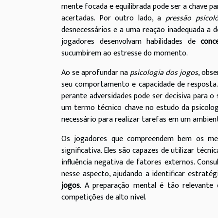
mente focada e equilibrada pode ser a chave p
acertadas. Por outro lado, a
pressão psicol
desnecessários e a uma reação inadequada a d
jogadores desenvolvam habilidades de
conc
sucumbirem ao estresse do momento.
Ao se aprofundar na
psicologia dos jogos
, obs
seu comportamento e capacidade de resposta. 
perante adversidades pode ser decisiva para o 
um termo técnico chave no estudo da psicologi
necessário para realizar tarefas em um ambient
Os jogadores que compreendem bem os mec
significativa. Eles são capazes de utilizar téc
influência negativa de fatores externos. Cons
nesse aspecto, ajudando a identificar estraté
jogos
. A preparação mental é tão relevante 
competições de alto nível.