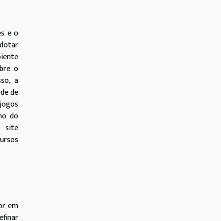
es e o
dotar
iente
bre o
so, a
ade de
jogos
nho do
site
cursos
dor em
efinar