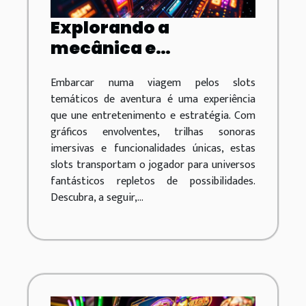
Explorando a
mecânica e
estratégias de vitória
Embarcar numa viagem pelos slots
em slots temáticos de
temáticos de aventura é uma experiência
aventura
que une entretenimento e estratégia. Com
gráficos envolventes, trilhas sonoras
imersivas e funcionalidades únicas, estas
slots transportam o jogador para universos
fantásticos repletos de possibilidades.
Descubra, a seguir,...