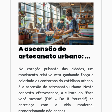
A ascensão do
artesanato urbano: a
nova onda da cultura
No coração pulsante das cidades, um
DIY
movimento criativo vem ganhando força e
colorindo os contornos do cotidiano urbano:
é a ascensão do artesanato urbano. Neste
contexto efervescente, a cultura do "faça
você mesmo" (DIY – Do It Yourself) se
entrelaça com a vida moderna,
proporcionando não apenas...