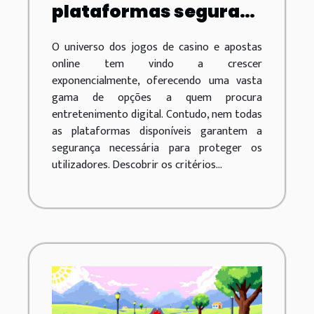
plataformas seguras
para jogos de casino e
O universo dos jogos de casino e apostas
apostas online
online tem vindo a crescer
exponencialmente, oferecendo uma vasta
gama de opções a quem procura
entretenimento digital. Contudo, nem todas
as plataformas disponíveis garantem a
segurança necessária para proteger os
utilizadores. Descobrir os critérios...