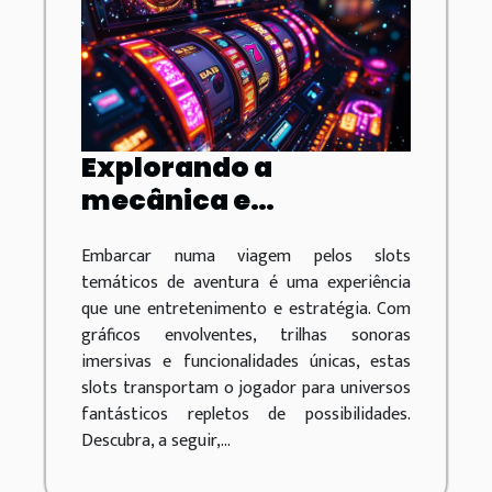
Explorando a
mecânica e
estratégias de vitória
Embarcar numa viagem pelos slots
em slots temáticos de
temáticos de aventura é uma experiência
aventura
que une entretenimento e estratégia. Com
gráficos envolventes, trilhas sonoras
imersivas e funcionalidades únicas, estas
slots transportam o jogador para universos
fantásticos repletos de possibilidades.
Descubra, a seguir,...