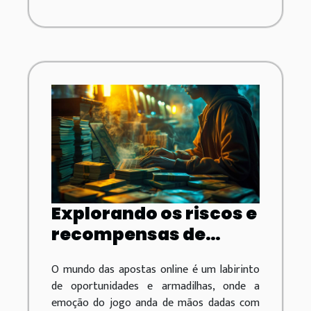
Explorando os riscos e
recompensas de
apostas em
O mundo das apostas online é um labirinto
plataformas não
de oportunidades e armadilhas, onde a
reguladas
emoção do jogo anda de mãos dadas com