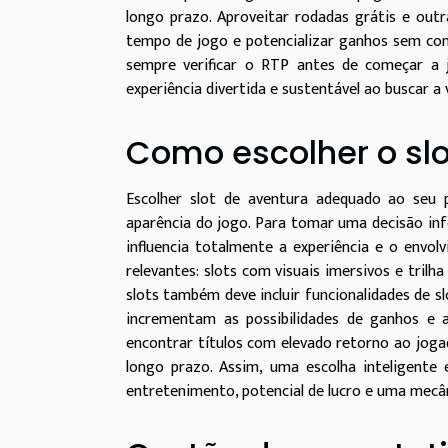
longo prazo. Aproveitar rodadas grátis e out
tempo de jogo e potencializar ganhos sem comp
sempre verificar o RTP antes de começar a j
experiência divertida e sustentável ao buscar a
Como escolher o slo
Escolher slot de aventura adequado ao seu p
aparência do jogo. Para tomar uma decisão inf
influencia totalmente a experiência e o envol
relevantes: slots com visuais imersivos e tril
slots também deve incluir funcionalidades de sl
incrementam as possibilidades de ganhos e a
encontrar títulos com elevado retorno ao joga
longo prazo. Assim, uma escolha inteligente
entretenimento, potencial de lucro e uma mecân