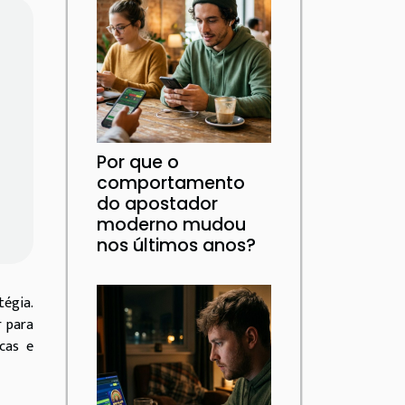
Por que o
comportamento
do apostador
moderno mudou
nos últimos anos?
égia.
r para
icas e