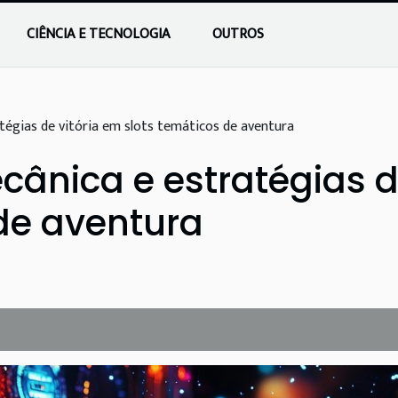
CIÊNCIA E TECNOLOGIA
OUTROS
tégias de vitória em slots temáticos de aventura
ânica e estratégias d
de aventura