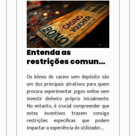
Entenda as
restrições comuns
em bónus de casino
Os bónus de casino sem depósito são
sem depósito
um dos principais atrativos para quem
procura experimentar jogos online sem
investir dinheiro próprio inicialmente.
No entanto, é crucial compreender que
estes incentivos trazem consigo
restrições específicas que podem
impactar a experiência do utilizador....