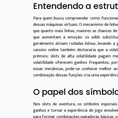
Entendendo a estrut
Para quem busca compreender como funcionam 
dessas máquinas virtuais. O mecanismo de linh
que quanto mais linhas, maiores as chances de
que aumentam a emoção: os wilds substitue
geralmente ativam rodadas bônus, levando a g
cassino online também destacaria que a volati
prêmios; slots de alta volatilidade pagam 
volatilidade oferecem ganhos frequentes, po
essas mecânicas, pode-se conhecer melhor a
combinação dessas funções cria uma experiência
O papel dos símbol
Nos slots de aventura, os símbolos especia
ganhos e tornar a experiência de jogo envolv
para formar combinações pagadoras básicas, o