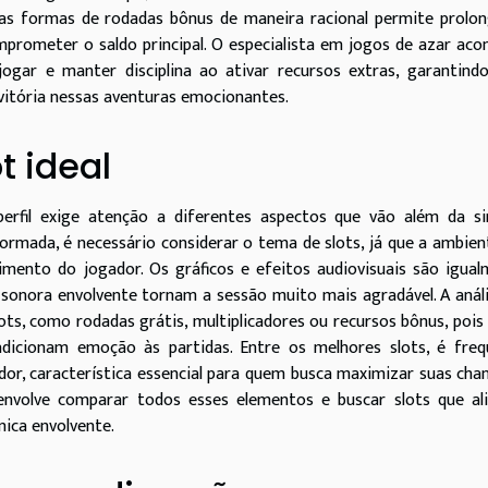
ras formas de rodadas bônus de maneira racional permite prolo
rometer o saldo principal. O especialista em jogos de azar aco
ogar e manter disciplina ao ativar recursos extras, garantind
 vitória nessas aventuras emocionantes.
t ideal
erfil exige atenção a diferentes aspectos que vão além da si
ormada, é necessário considerar o tema de slots, já que a ambie
vimento do jogador. Os gráficos e efeitos audiovisuais são igua
ha sonora envolvente tornam a sessão muito mais agradável. A anál
ots, como rodadas grátis, multiplicadores ou recursos bônus, pois
dicionam emoção às partidas. Entre os melhores slots, é freq
dor, característica essencial para quem busca maximizar suas cha
 envolve comparar todos esses elementos e buscar slots que al
ica envolvente.