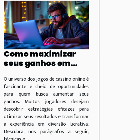
Como maximizar
seus ganhos em
jogos de cassino
O universo dos jogos de cassino online é
online?
fascinante e cheio de oportunidades
para quem busca aumentar seus
ganhos. Muitos jogadores desejam
descobrir estratégias eficazes para
otimizar seus resultados e transformar
a experiência em diversão lucrativa.
Descubra, nos parágrafos a seguir,
técnicas e...