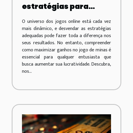
estratégias para
maximizar ganhos no
O universo dos jogos online está cada vez
jogo de minas
mais dinâmico, e desvendar as estratégias
adequadas pode fazer toda a diferença nos
seus resultados. No entanto, compreender
como maximizar ganhos no jogo de minas é
essencial para qualquer entusiasta que
busca aumentar sua lucratividade. Descubra,
nos...