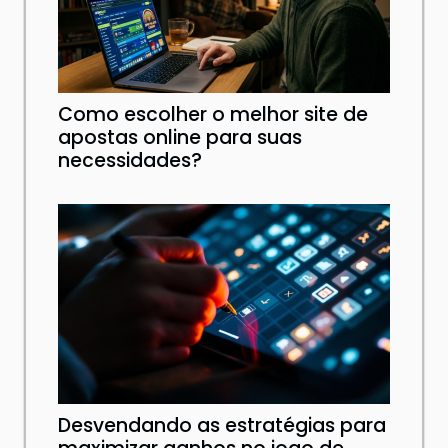
Como escolher o melhor site de
apostas online para suas
necessidades?
Desvendando as estratégias para