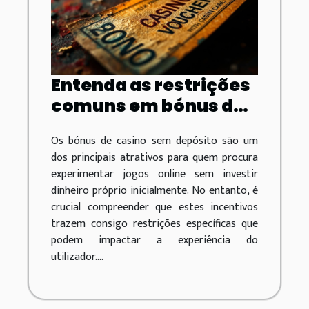
Entenda as restrições
comuns em bónus de
casino sem depósito
Os bónus de casino sem depósito são um
dos principais atrativos para quem procura
experimentar jogos online sem investir
dinheiro próprio inicialmente. No entanto, é
crucial compreender que estes incentivos
trazem consigo restrições específicas que
podem impactar a experiência do
utilizador....