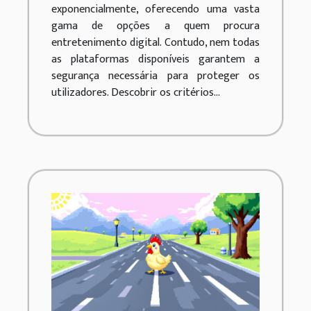
exponencialmente, oferecendo uma vasta
gama de opções a quem procura
entretenimento digital. Contudo, nem todas
as plataformas disponíveis garantem a
segurança necessária para proteger os
utilizadores. Descobrir os critérios...