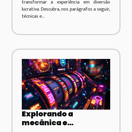
transformar a experiência em diversão
lucrativa. Descubra, nos parágrafos a seguir,
técnicas e...
Explorando a
mecânica e
estratégias de vitória