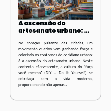
A ascensão do
artesanato urbano: a
nova onda da cultura
No coração pulsante das cidades, um
DIY
movimento criativo vem ganhando força e
colorindo os contornos do cotidiano urbano:
é a ascensão do artesanato urbano. Neste
contexto efervescente, a cultura do "faça
você mesmo" (DIY – Do It Yourself) se
entrelaça com a vida moderna,
proporcionando não apenas...