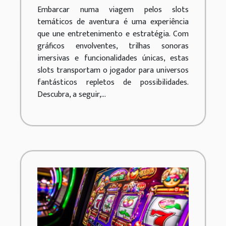
Embarcar numa viagem pelos slots
em slots temáticos de
temáticos de aventura é uma experiência
aventura
que une entretenimento e estratégia. Com
gráficos envolventes, trilhas sonoras
imersivas e funcionalidades únicas, estas
slots transportam o jogador para universos
fantásticos repletos de possibilidades.
Descubra, a seguir,...