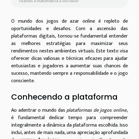
Usando a matemática a seu favor
O mundo dos jogos de azar online é repleto de
oportunidades e desafios. Com a ascensão das
plataformas digitais, tornou-se fundamental entender
as melhores estratégias para maximizar seus
rendimentos nestes ambientes virtuais. Este texto visa
oferecer dicas valiosas e técnicas eficazes para ajudar
entusiastas e jogadores a aumentar suas chances de
sucesso, mantendo sempre a responsabilidade e o jogo
consciente.
Conhecendo a plataforma
Ao adentrar o mundo das
plataformas de jogos online
,
é fundamental dedicar tempo para compreender
integralmente a dinâmica da plataforma escolhida. Isso
inclui, antes de mais nada, uma apreciação aprofundada