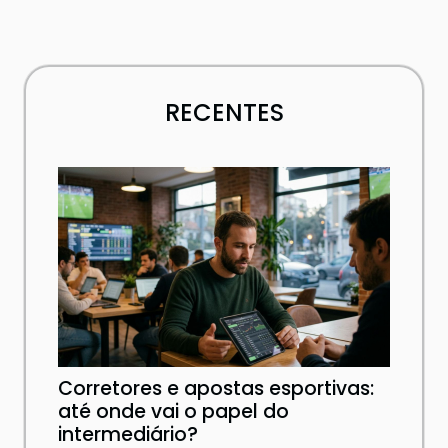
RECENTES
Corretores e apostas esportivas:
até onde vai o papel do
intermediário?