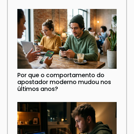
Por que o comportamento do
apostador moderno mudou nos
últimos anos?