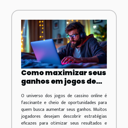
Como maximizar seus
ganhos em jogos de
cassino online?
O universo dos jogos de cassino online é
fascinante e cheio de oportunidades para
quem busca aumentar seus ganhos. Muitos
jogadores desejam descobrir estratégias
eficazes para otimizar seus resultados e