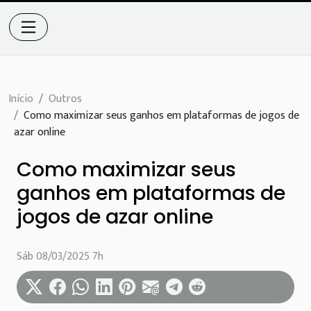
Início
Outros
Como maximizar seus ganhos em plataformas de jogos de
azar online
Como maximizar seus
ganhos em plataformas de
jogos de azar online
Sáb 08/03/2025 7h