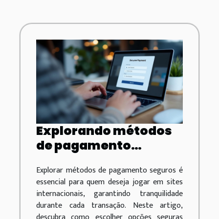
Explorando métodos
de pagamento
seguros em sites
Explorar métodos de pagamento seguros é
internacionais de
essencial para quem deseja jogar em sites
jogos
internacionais, garantindo tranquilidade
durante cada transação. Neste artigo,
descubra como escolher opções seguras