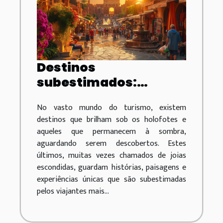
Destinos
subestimados:
explorando as joias
No vasto mundo do turismo, existem
escondidas do
destinos que brilham sob os holofotes e
turismo mundial
aqueles que permanecem à sombra,
aguardando serem descobertos. Estes
últimos, muitas vezes chamados de joias
escondidas, guardam histórias, paisagens e
experiências únicas que são subestimadas
pelos viajantes mais...