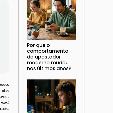
Por que o
comportamento
do apostador
moderno mudou
nos últimos anos?
 pouco
imites
da-nos
r-se-á
scubra