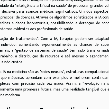
dade da "inteligência artificial na saúde" de processar grandes v
 decisiva para avanços médicos significativos. Um dos aspecto
precoce" de doenças. Através de algoritmos sofisticados, a IA co
dicas e dados laboratoriais, possibilitando a detecção de con
ntomas evidentes aos profissionais de saúde.
ização de tratamentos". Com a IA, terapias podem ser adaptad
da indivíduo, aumentando exponencialmente as chances de suce
demais, a "gestão de sistemas de saúde" tem sido transformada
de trabalho, a distribuição de recursos e até mesmo o agendame
uzindo custos.
 IA na medicina são as "redes neurais", estruturas computaciona
m que máquinas aprendam com exemplos e melhorem continuam
omplexas com precisão cada vez maior. Assim, a "revolução na 
 é somente uma promessa futura, mas uma realidade tangível que 
cina moderna.