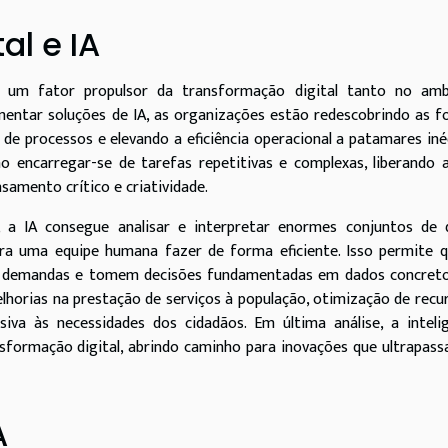
al e IA
-se um fator propulsor da transformação digital tanto no amb
mentar soluções de IA, as organizações estão redescobrindo as 
 processos e elevando a eficiência operacional a patamares iné
 ao encarregar-se de tarefas repetitivas e complexas, liberando 
amento crítico e criatividade.
', a IA consegue analisar e interpretar enormes conjuntos de 
ara uma equipe humana fazer de forma eficiente. Isso permite 
em demandas e tomem decisões fundamentadas em dados concreto
lhorias na prestação de serviços à população, otimização de recu
va às necessidades dos cidadãos. Em última análise, a intelig
ansformação digital, abrindo caminho para inovações que ultrapas
A