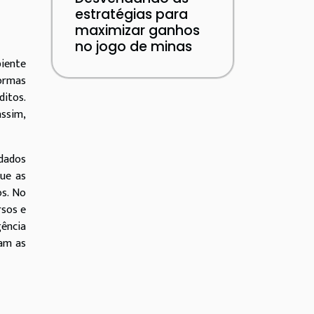
estratégias para
maximizar ganhos
no jogo de minas
iente
formas
ditos.
assim,
dados
que as
s. No
rsos e
ência
sam as