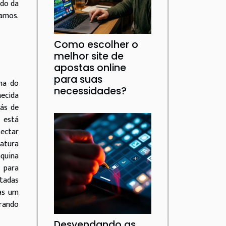
ido da
amos.
Como escolher o
melhor site de
apostas online
para suas
ama do
necessidades?
hecida
ás de
l está
tectar
fatura
áquina
 para
ntadas
nas um
rando
Desvendando as