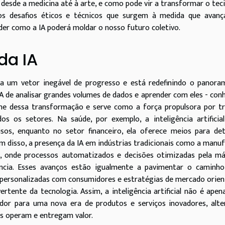
, desde a medicina até à arte, e como pode vir a transformar o tec
 os desafios éticos e técnicos que surgem à medida que avanç
der como a IA poderá moldar o nosso futuro coletivo.
da IA
enta um vetor inegável de progresso e está redefinindo o panor
A de analisar grandes volumes de dados e aprender com eles - con
ne dessa transformação e serve como a força propulsora por tr
s os setores. Na saúde, por exemplo, a inteligência artificia
isos, enquanto no setor financeiro, ela oferece meios para de
ém disso, a presença da IA em indústrias tradicionais como a manu
ivo, onde processos automatizados e decisões otimizadas pela m
ência. Esses avanços estão igualmente a pavimentar o caminho
 personalizadas com consumidores e estratégias de mercado orie
rtente da tecnologia. Assim, a inteligência artificial não é ape
or para uma nova era de produtos e serviços inovadores, alte
s operam e entregam valor.