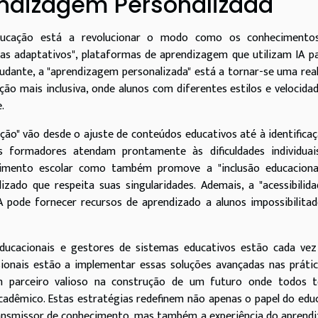
endizagem Personalizada
a educação está a revolucionar o modo como os conhecimento
mas adaptativos", plataformas de aprendizagem que utilizam IA p
tudante, a "aprendizagem personalizada" está a tornar-se uma rea
ão mais inclusiva, onde alunos com diferentes estilos e velocida
.
ucação" vão desde o ajuste de conteúdos educativos até à identifica
s formadores atendam prontamente às dificuldades individuai
dimento escolar como também promove a "inclusão educacional
ado que respeita suas singularidades. Ademais, a "acessibilid
 pode fornecer recursos de aprendizado a alunos impossibilita
 educacionais e gestores de sistemas educativos estão cada ve
ssionais estão a implementar essas soluções avançadas nas práti
m parceiro valioso na construção de um futuro onde todos 
acadêmico. Estas estratégias redefinem não apenas o papel do edu
ansmissor de conhecimento, mas também a experiência do aprendi