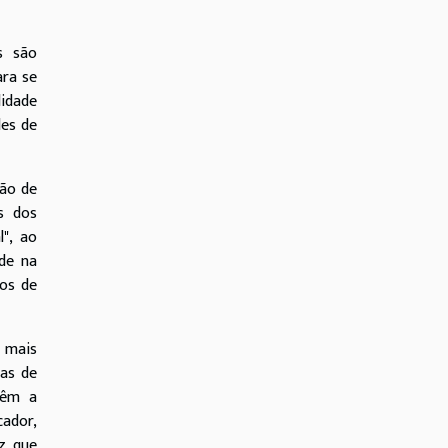
s são
ara se
lidade
des de
ção de
s dos
", ao
ade na
dos de
z mais
cas de
têm a
cador,
z, que