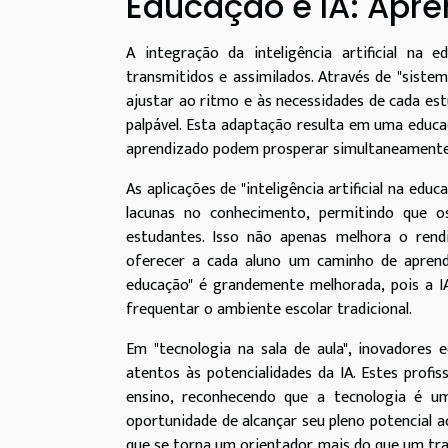
Educação e IA: Apr
A integração da inteligência artificial n
transmitidos e assimilados. Através de "siste
ajustar ao ritmo e às necessidades de cada es
palpável. Esta adaptação resulta em uma educaç
aprendizado podem prosperar simultaneamente
As aplicações de "inteligência artificial na ed
lacunas no conhecimento, permitindo que o
estudantes. Isso não apenas melhora o ren
oferecer a cada aluno um caminho de aprendiz
educação" é grandemente melhorada, pois a IA
frequentar o ambiente escolar tradicional.
Em "tecnologia na sala de aula", inovadores
atentos às potencialidades da IA. Estes profi
ensino, reconhecendo que a tecnologia é u
oportunidade de alcançar seu pleno potencial 
que se torna um orientador mais do que um tr