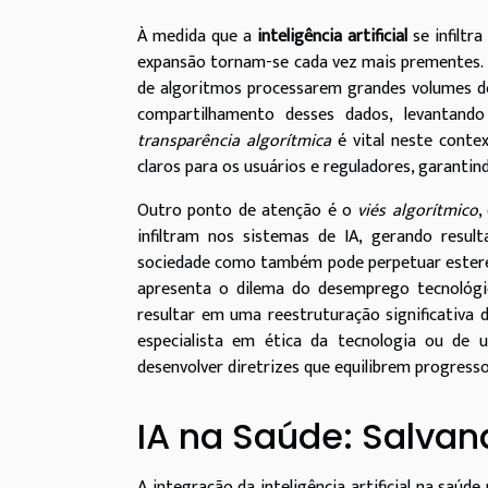
À medida que a
inteligência artificial
se infiltra
expansão tornam-se cada vez mais prementes. 
de algoritmos processarem grandes volumes d
compartilhamento desses dados, levantando
transparência algorítmica
é vital neste conte
claros para os usuários e reguladores, garantin
Outro ponto de atenção é o
viés algorítmico
,
infiltram nos sistemas de IA, gerando result
sociedade como também pode perpetuar estere
apresenta o dilema do desemprego tecnológ
resultar em uma reestruturação significativa 
especialista em ética da tecnologia ou de u
desenvolver diretrizes que equilibrem progress
IA na Saúde: Salvan
A integração da inteligência artificial na sa