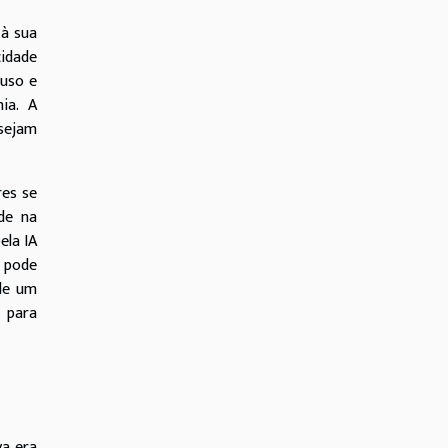
 à sua
cidade
 uso e
ia. A
sejam
res se
ade na
ela IA
 pode
 de um
 para
va era