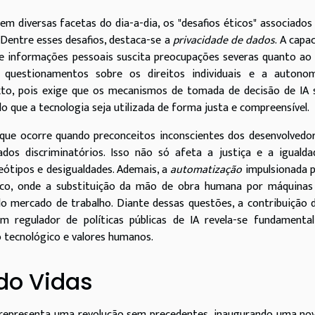
 em diversas facetas do dia-a-dia, os "desafios éticos" associados
Dentre esses desafios, destaca-se a
privacidade de dados
. A capa
e informações pessoais suscita preocupações severas quanto ao
 questionamentos sobre os direitos individuais e a autonom
xto, pois exige que os mecanismos de tomada de decisão de IA 
do que a tecnologia seja utilizada de forma justa e compreensível.
 que ocorre quando preconceitos inconscientes dos desenvolvedo
ados discriminatórios. Isso não só afeta a justiça e a iguald
ótipos e desigualdades. Ademais, a
automatização
impulsionada p
ico, onde a substituição da mão de obra humana por máquinas
do mercado de trabalho. Diante dessas questões, a contribuição
m regulador de políticas públicas de IA revela-se fundamental
o tecnológico e valores humanos.
do Vidas
úde representa uma revolução sem precedentes, inaugurando uma no