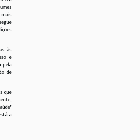
olumes
s mais
nsegue
dições
as às
sso e
 pela
nto de
is que
ente,
saúde"
está a